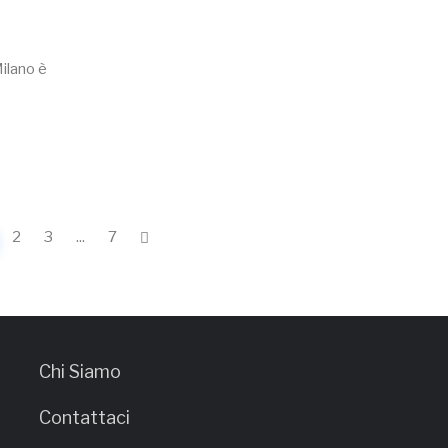
Milano è
2
3
...
7
Chi Siamo
Contattaci