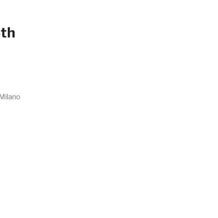
5th
–
 Milano