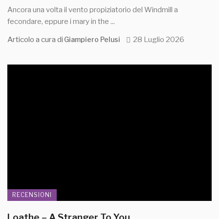
Ancora una volta il vento propiziatorio del Windmill a
fecondare, eppure i mary in the ...
Articolo a cura di
28 Luglio 2026
Giampiero Pelusi
RECENSIONI
Loathe – A Stranger To You