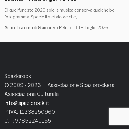
Di quel funesto 2020 solo la musica conserva qualche bel
fotogramma. Specie il metalcore che, ...
Articolo a cura di
18 Luglio 2026
Giampiero Pelusi
Spaziorock
© 2009 / 2023 –
Associazione Spaziorockers
Associazione Culturale
info@spaziorock.it
P.IVA: 11238250960
C.F.: 97852240155