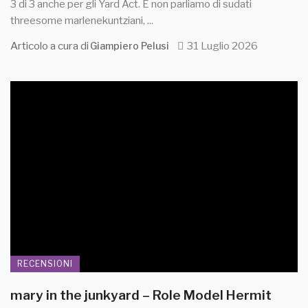
3 di 3 anche per gli Yard Act. E non parliamo di sudati
threesome marlenekuntziani, ...
Articolo a cura di
31 Luglio 2026
Giampiero Pelusi
RECENSIONI
mary in the junkyard – Role Model Hermit