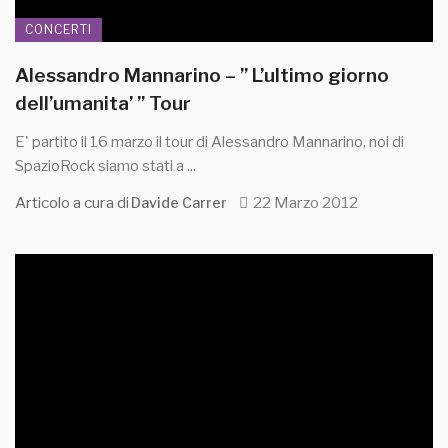
CONCERTI
Alessandro Mannarino – ” L’ultimo giorno
dell’umanita’ ” Tour
E' partito il 16 marzo il tour di Alessandro Mannarino, noi di
SpazioRock siamo stati a ...
Articolo a cura di
22 Marzo 2012
Davide Carrer