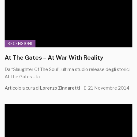
RECENSIONI
At The Gates – At War With Reality
Da “Slaughter Of The Soul”, ultima studio release degli storici
At The Gates – la ...
Articolo a cura di
21 Novembre 2014
Lorenzo Zingaretti